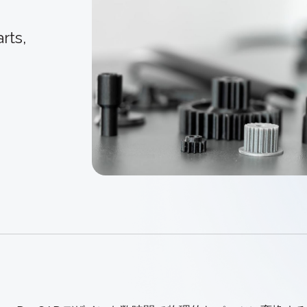
Treble 
3D ACIS Mo
シュ作成
o
使用して
長い歴史と実績
レーショ
rts,
ラー
Constraint 
2Dおよび3Dモ