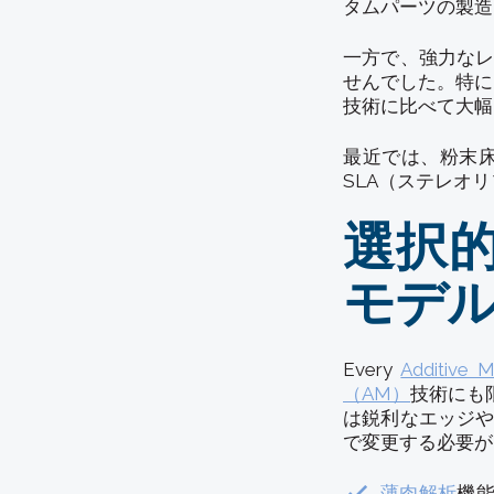
タムパーツの製造
一方で、強力な
せんでした。特に
技術に比べて大幅
最近では、粉末床
SLA（ステレオ
選択的
モデ
Every
Additive M
（AM）
技術にも
は鋭利なエッジ
で変更する必要が
薄肉解析
機