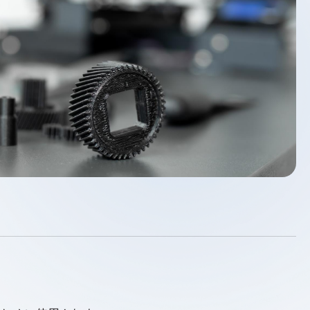
が Spatial のカスタマイズされたメッ
deler
および相互運用性ソリューションを
、より高速で信頼性の高いシミュ
を持つ信頼性の高い3Dモデ
ンを実現する方法をご覧ください。
Design Solver
デル向け幾何拘束ソルバー