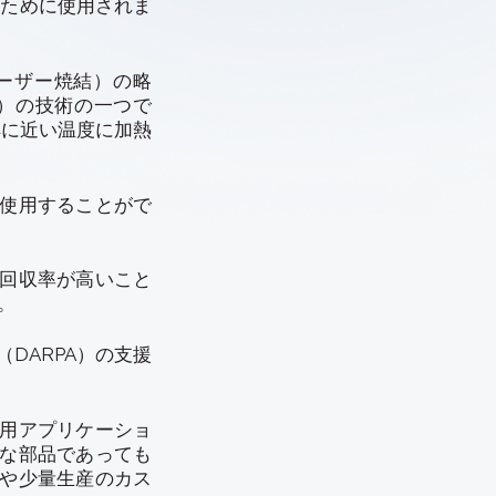
るために使用されま
択的レーザー焼結）の略
）の技術の一つで
解に近い温度に加熱
を使用することがで
の回収率が高いこと
。
DARPA）の支援
業用アプリケーショ
雑な部品であっても
や少量生産のカス