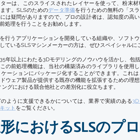
リンターは、このスライスされたレイヤーを使って、粉末材
ます。SLSのための
データ準備
を行うための無料の「スラ
性には疑問がありますので、プロの設計者は、認知度の高い
前処理を行うことをお勧めします。
理を行うアプリケーションを開発している組織や、ソフト
しているSLSマシンメーカーの方は、ぜひスペイシャルに
35年以上にわたる3Dモデリングのノウハウを活かし、包
。この前処理機能は、当社の構築済みのライブラリを使用し
リケーションにパッケージ化することができます。これは
ードウェア製品が提供する既存の機能を拡張するための理想
ンティングにおける競合他社との差別化に役立ちます。
どのように支援できるかについては、業界で実績のある
3
キット
をご覧ください。
形におけるSLSのプ