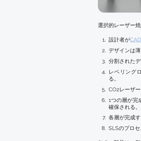
選択的レーザー焼
設計者が
CAD
デザインは薄
分割されたデ
レベリング
る。
CO2レーザ
1つの層が完
確保される。
各層が完成す
SLSのプロ