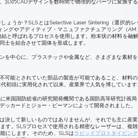
は、3DのCADデザインを数時間で物理的なパーツに変換す
ょうか？SLSとはSelective Laser Sintering（選
ティングやアディティブ・マニュファクチュアリング（AM
、焼結と呼ばれるプロセスを使用します。粉末状の材料を融
子同士を結合させて固体を形成します。
ロンを中心に、プラスチックや金属など、さまざまな素材
で不可能とされていた部品の製造が可能であること、材料
0年代初頭に実用化されて以来、産業界で人気を博しています
0年代に米国国防総省の研究開発機関である国防高等研究計画局（
デッカードとジョー・ビーマンによって開発されました。
ーは決して新しいものではありませんが、それでも主に産
ます。SLSプロセスで使用される精密なレーザーは、複
能にします。そのため、SLSは
ラピッドプロトタイピング