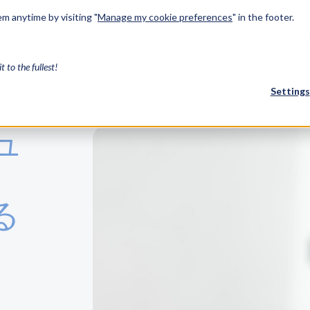
m anytime by visiting "
Manage my cookie preferences
" in the footer.
ー
サービス
リソース
スペイシャルについて
開発関連
it to the fullest!
Settings
ュ
FEATURED
川崎の
3D モデリ
る
事例研究
川崎重工業が
を活用して
レーニン
さい。
CGM Model
最先端の3Dモ
Treb
ケーススタ