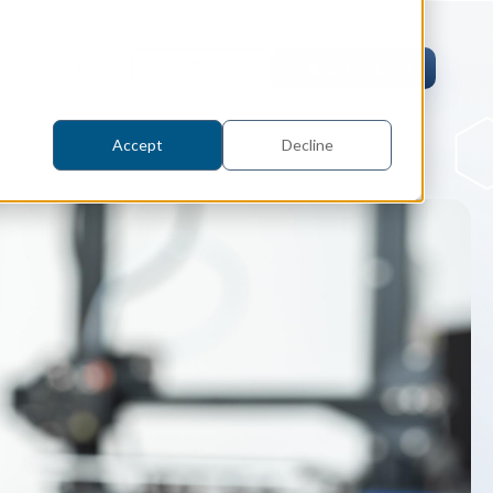
Ja
お問合せ
評価版リクエスト
Accept
Decline
事例研究
ング
／ロボット工学、製造業
Spatialの統合型3D SDKスイート
neoROSETの開発を加速させ、ト
グコストを削減した方法をご覧くだ
er
デリングカーネル
le のケーススタディ
ディ/CAE