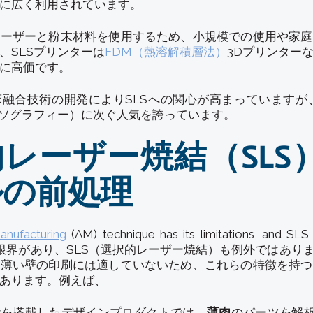
に広く利用されています。
レーザーと粉末材料を使用するため、小規模での使用や家庭
、SLSプリンターは
FDM（熱溶解積層法）
3Dプリンター
に高価です。
融合技術の開発によりSLSへの関心が高まっていますが
リソグラフィー）に次ぐ人気を誇っています。
レーザー焼結（SLS）
ルの前処理
anufacturing
(AM) technique has its limitations, and
限界があり、SLS（選択的レーザー焼結）も例外ではありま
や薄い壁の印刷には適していないため、これらの特徴を持つ
あります。例えば、
能を搭載したデザインプロダクトでは、
薄肉
のパーツを解