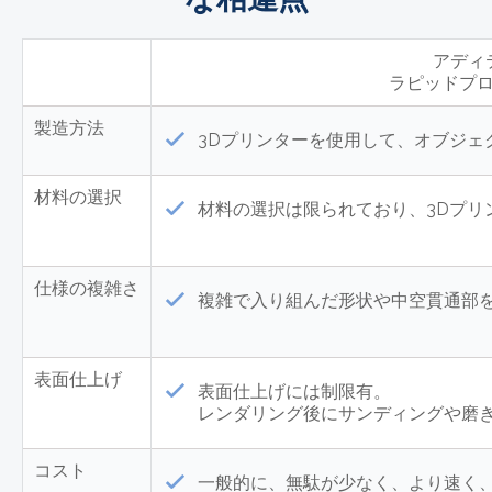
アディ
ラピッドプ
製造方法
3Dプリンターを使用して、オブジ
材料の選択
材料の選択は限られており、3Dプリ
仕様の複雑さ
複雑で入り組んだ形状や中空貫通部
表面仕上げ
表面仕上げには制限有。
レンダリング後にサンディングや磨
コスト
一般的に、無駄が少なく、より速く