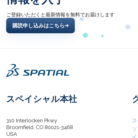
ご登録いただくと最新情報を無料でお届けします
購読申し込みはこちら
スペイシャル本社
310 Interlocken Pkwy
ス
Broomfield, CO 80021-3468
I agree to allow Spatial Corp to store and process my
ソ
*
personal data.
USA
イ