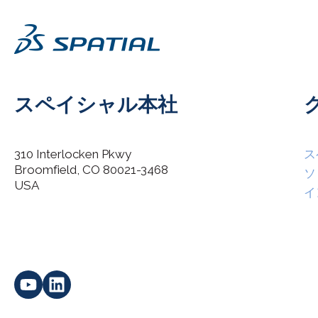
スペイシャル本社
310 Interlocken Pkwy
ス
Broomfield, CO 80021-3468
I agree to allow Spatial Corp to store and process my
ソ
*
personal data.
USA
イ