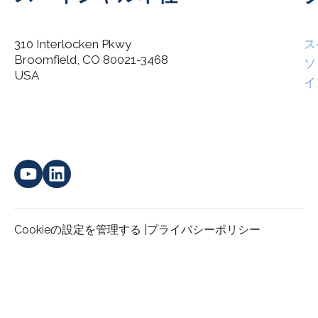
310 Interlocken Pkwy
ス
Broomfield, CO 80021-3468
I agree to allow Spatial Corp to store and process my
ソ
*
personal data.
USA
イ
Cookieの設定を管理する |
プライバシーポリシー