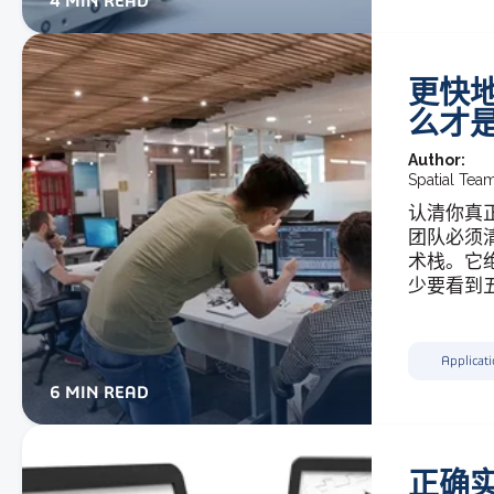
4 MIN READ
更快
么才
Author:
Spatial Tea
认清你真
团队必须清
术栈。它绝
少要看到
Applicat
6 MIN READ
正确实