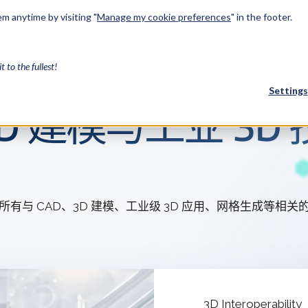
m anytime by visiting "
Manage my cookie preferences
" in the footer.
解决方案
行业
Spatial服务
资源
关于我们
开
it to the fullest!
Settings
D、3D 建模与工业 3
FEATURED
Coref
3D建模
以阅读所有与 CAD、3D 建模、工业级 3D 应用、网格生成等
案例研究 /
了解 Coref
实现其突破性
CGM Model
Trace
我们新的3D建模
案例研究/
了解 Trace
现其新的 Tra
3D Interoperability