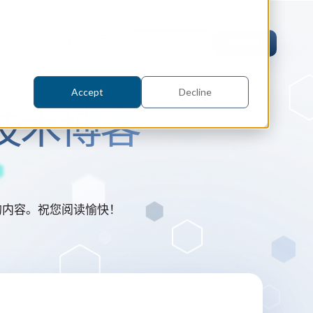
Zh-Cn
发者
联系我们
请求评估
Accept
Decline
D 技术博客
orm 案例研究
相关的内容。祝您阅读愉快！
 仿真
orm 为什么选择 Spatial 的 SDK 来
的仿真软件 Coreform Flex。
er
parts 案例研究
内核
CAD
parts 为何选择 Spatial 的 SDK 来实
ceParts 3D Viewer Pro