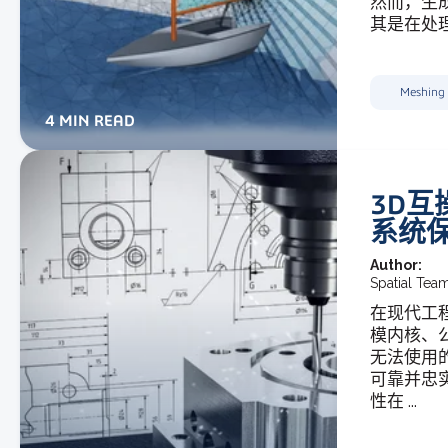
然而，生
其是在处理
Meshing
4 MIN READ
3D互
系统
Author:
Spatial Tea
在现代工
模内核、
无法使用
可靠并忠实
性在 ...