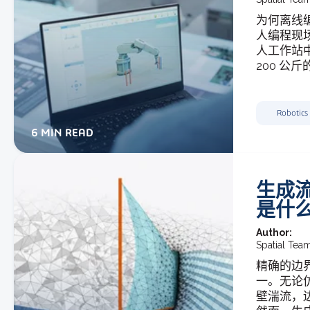
为何离线
人编程现
人工作站
200 公
Robotics
6 MIN READ
生成
是什
Author:
Spatial Tea
精确的边
一。无论
壁湍流，