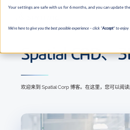
Your settings are safe with us for 6 months, and you can update the
We’re here to give you the best possible experience – click "
Accept
" to enjoy 
Spatial CA
欢迎来到 Spatial Corp 博客。在这里，您可