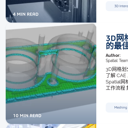
3D Intero
4 MIN READ
3D
的最
Author:
Spatial Tea
3D网格划
了解 CA
Spati
工作流程 
Meshing
10 MIN READ