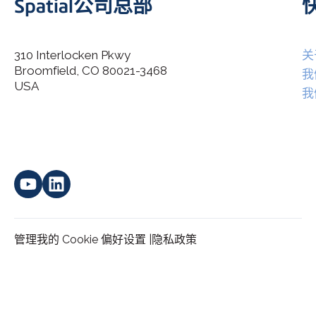
Spatial公司总部
310 Interlocken Pkwy
关
Broomfield, CO 80021-3468
I agree to allow Spatial Corp to store and process my
我
*
personal data.
USA
我
管理我的 Cookie 偏好设置 |
隐私政策