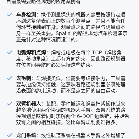
目前最需要路径规划的应用案例有
车身检测
：携带测量探头的机器人需要按照特定顺
序到达复杂表面上的数百个测量点，并且不能有任
何环节接触到车身。测量点之间的路径与测量点本
身一样至关重要。Spatial 的路径规划汽车检测演示
正是针对这种情况而设计的。
电弧焊和点焊
：焊枪或电极在每个 TCP（焊接角
度、移动角度）上都有方向约束，因此路径规划器
在位置间导航时必须保持这些约束。
去毛刺
：与焊接类似，但需要考虑接触力，工具需
要与边缘保持接触，这意味着路径规划器必须处理
沿表面的约束运动，而不是点之间的自由运动。
双臂机器人
：装配、零件搬运和螺丝拧紧操作越来
越多地使用两个协调的机器人手臂。双臂系统的路
径规划意味着同时求解两个 6-DOF 运动链，并避免
双臂之间的相互碰撞，这比单臂规划要难得多。
龙门系统
：线性轨道系统在机器人手臂之外增加了