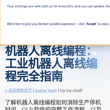
Your settings are safe with us for 6 months, and you can update the
We’re here to give you the best possible experience – click "
Accept
" to enjoy 
机器人离线编程：
工业机器人离线编
程完全指南
← 返回博客首页
|
Spatial Team
| 09-04-2026
了解机器人离线编程如何
消除生产停机
时间
、OLP 软件的
完整工作流程
，以及