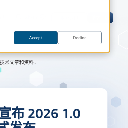
Zh-Cn
发者
联系我们
请求评估
Accept
Decline
的技术文章和资料。
orm 案例研究
 仿真
orm 为什么选择 Spatial 的 SDK 来
的仿真软件 Coreform Flex。
er
l 宣布 2026 1.0
parts 案例研究
内核
CAD
parts 为何选择 Spatial 的 SDK 来实
式发布
ceParts 3D Viewer Pro