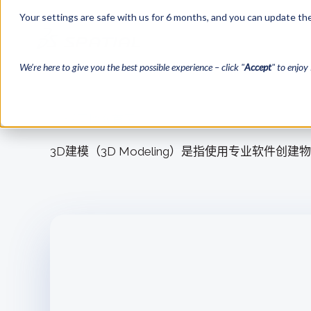
Your settings are safe with us for 6 months, and you can update the
We’re here to give you the best possible experience – click "
Accept
" to enjoy 
← 返回博客首页
3D建模（3D Modeling）是指使用专业软