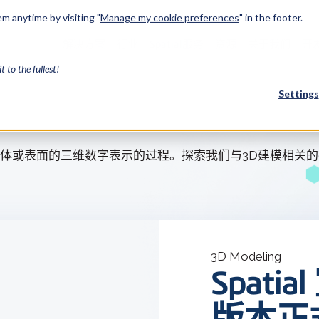
m anytime by visiting "
Manage my cookie preferences
" in the footer.
解决方案
行业
Spatial服务
资源
关于我们
开
it to the fullest!
Settings
FEATURED
件创建物体或表面的三维数字表示的过程。探索我们与3D建模相关
Coref
3D建模
案例研究 /
了解 Coref
实现其突破性
3D Modeling
CGM Model
Spatia
Trace
我们新的3D建模
案例研究/
了解 Trace
版本正
现其新的 Tra