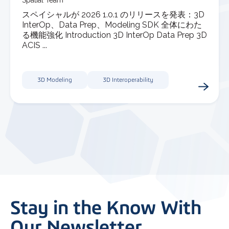
Spatial Team
スペイシャルが 2026 1.0.1 のリリースを発表：3D
InterOp、Data Prep、Modeling SDK 全体にわた
る機能強化 Introduction 3D InterOp Data Prep 3D
ACIS ...
3D Modeling
3D Interoperability
Stay in the Know With
Our Newsletter