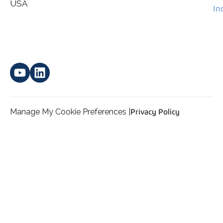
*
personal data.
USA
In
Manage My Cookie Preferences |
Privacy Policy