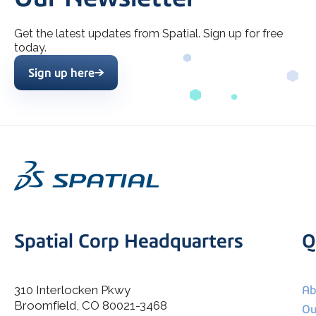
Get the latest updates from Spatial. Sign up for free
today.
Sign up here
Spatial Corp Headquarters
Q
310 Interlocken Pkwy
Ab
Broomfield, CO 80021-3468
I agree to allow Spatial Corp to store and process my
Ou