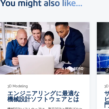
You might also like...
4 MIN READ
3D Modeling
3D
エンジニアリングに最適な
機械設計ソフトウェアとは