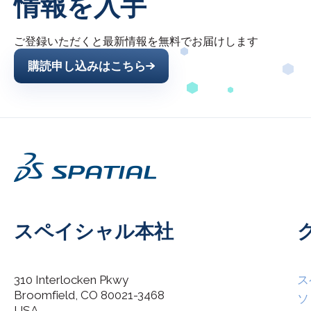
情報を入手
ご登録いただくと最新情報を無料でお届けします
購読申し込みはこちら
スペイシャル本社
310 Interlocken Pkwy
ス
Broomfield, CO 80021-3468
I agree to allow Spatial Corp to store and process my
ソ
*
personal data.
USA